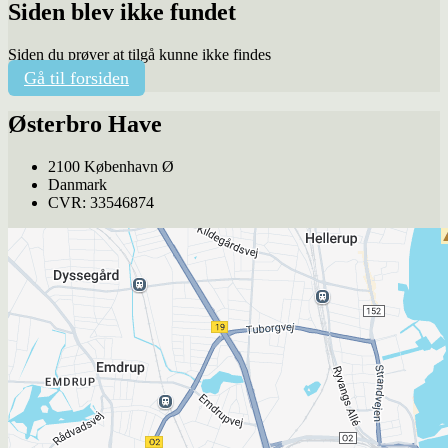
Siden blev ikke fundet
Siden du prøver at tilgå kunne ikke findes
Gå til forsiden
Østerbro Have
2100 København Ø
Danmark
CVR: 33546874