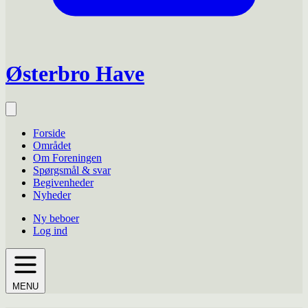
Østerbro Have
Forside
Området
Om Foreningen
Spørgsmål & svar
Begivenheder
Nyheder
Ny beboer
Log ind
MENU