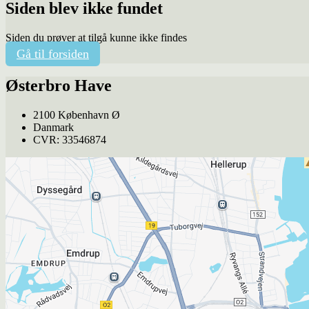
Siden blev ikke fundet
Siden du prøver at tilgå kunne ikke findes
Gå til forsiden
Østerbro Have
2100 København Ø
Danmark
CVR: 33546874