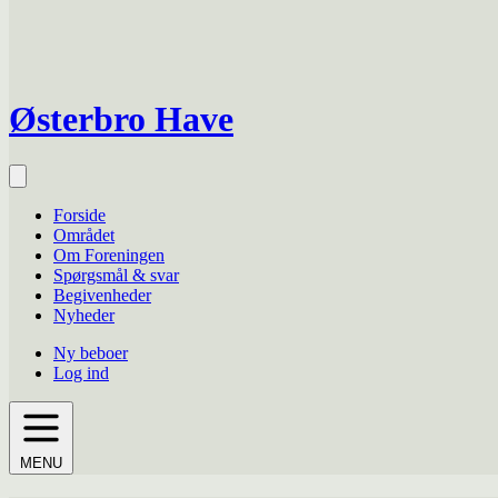
Østerbro Have
Forside
Området
Om Foreningen
Spørgsmål & svar
Begivenheder
Nyheder
Ny beboer
Log ind
MENU