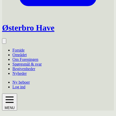
Østerbro Have
Forside
Området
Om Foreningen
Spørgsmål & svar
Begivenheder
Nyheder
Ny beboer
Log ind
MENU