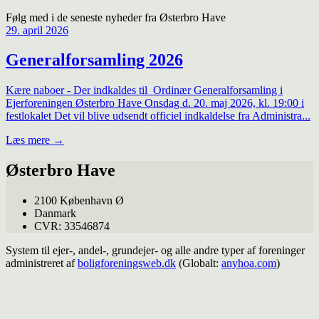
Følg med i de seneste nyheder fra Østerbro Have
29. april 2026
Generalforsamling 2026
Kære naboer - Der indkaldes til Ordinær Generalforsamling i
Ejerforeningen Østerbro Have Onsdag d. 20. maj 2026, kl. 19:00 i
festlokalet Det vil blive udsendt officiel indkaldelse fra Administra...
Læs mere
→
Østerbro Have
2100 København Ø
Danmark
CVR: 33546874
System til ejer-, andel-, grundejer- og alle andre typer af foreninger
administreret af
boligforeningsweb.dk
(Globalt:
anyhoa.com
)