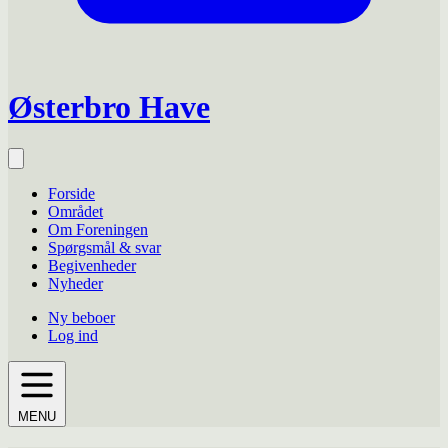
Østerbro Have
Forside
Området
Om Foreningen
Spørgsmål & svar
Begivenheder
Nyheder
Ny beboer
Log ind
MENU